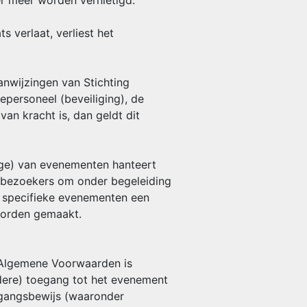
r meer worden vernietigd.
s verlaat, verliest het
anwijzingen van Stichting
personeel (beveiliging), de
n kracht is, dan geldt dit
ige) van evenementen hanteert
 bezoekers om onder begeleiding
j specifieke evenementen een
 worden gemaakt.
e Algemene Voorwaarden is
dere) toegang tot het evenement
oegangsbewijs (waaronder