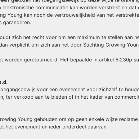
 heeft gekozen het toegangsbewijs op deze wijze te ontvang
a elektronische communicatie kan worden verstrekt en dat 
ing Young kan noch de vertrouwelijkheid van het verstrek
s garanderen.
oudt zich het recht voor om een maximum te stellen aan het
sdan verplicht om zich aan het door Stichting Growing Yo
t worden geretourneerd. Het bepaalde in artikel 6:230p s
e.d.
 toegangsbewijs voor een evenement voor zichzelf te houden
n, ter verkoop aan te bieden of in het kader van commercië
g Growing Young gehouden om op geen enkele wijze reclame
met het evenement en ieder onderdeel daarvan.