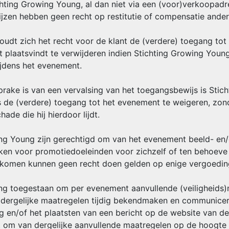
hting Growing Young, al dan niet via een (voor)verkoopadr
zen hebben geen recht op restitutie of compensatie ander
oudt zich het recht voor de klant de (verdere) toegang to
plaatsvindt te verwijderen indien Stichting Growing Young d
ijdens het evenement.
 sprake is van een vervalsing van het toegangsbewijs is Sti
 de (verdere) toegang tot het evenement te weigeren, zond
de die hij hierdoor lijdt.
wing Young zijn gerechtigd om van het evenement beeld- en/
en voor promotiedoeleinden voor zichzelf of ten behoeve 
komen kunnen geen recht doen gelden op enige vergoedin
ng toegestaan om per evenement aanvullende (veiligheids)m
dergelijke maatregelen tijdig bekendmaken en communiceren
 en/of het plaatsten van een bericht op de website van de l
t om van dergelijke aanvullende maatregelen op de hoogte t