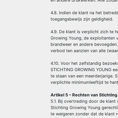
en andere drukwerken. Alle zodan
4.8. Indien de klant na het betred
toegangsbewijs zijn geldigheid.
4.9. De klant is verplicht zich t
Growing Young, de exploitanten v
brandweer en andere bevoegden. I
verbod ten aanzien van alle (waa
4.10. Voor het zelfstandig bezoe
STICHTING GROWING YOUNG een adv
te staan van een meerderjarige. 
verplichte minimumleeftijd te han
Artikel 5 – Rechten van Stichti
5.1. Bij overtreding door de kla
Stichting Growing Young gerechti
te weigeren zonder dat de klant r