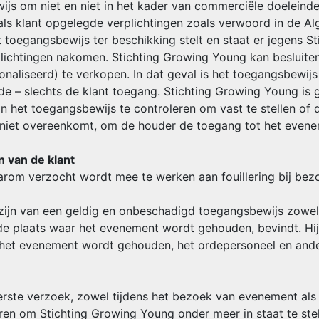
wijs om niet en niet in het kader van commerciële doeleind
m als klant opgelegde verplichtingen zoals verwoord in de
 toegangsbewijs ter beschikking stelt en staat er jegens S
plichtingen nakomen. Stichting Growing Young kan besluit
liseerd) te verkopen. In dat geval is het toegangsbewijs 
de – slechts de klant toegang. Stichting Growing Young is g
an het toegangsbewijs te controleren om vast te stellen 
 niet overeenkomt, om de houder de toegang tot het evene
n van de klant
 daarom verzocht wordt mee te werken aan fouillering bij be
te zijn van een geldig en onbeschadigd toegangsbewijs zowel
de plaats waar het evenement wordt gehouden, bevindt. Hij
 het evenement wordt gehouden, het ordepersoneel en ande
eerste verzoek, zowel tijdens het bezoek van evenement als 
eren om Stichting Growing Young onder meer in staat te ste