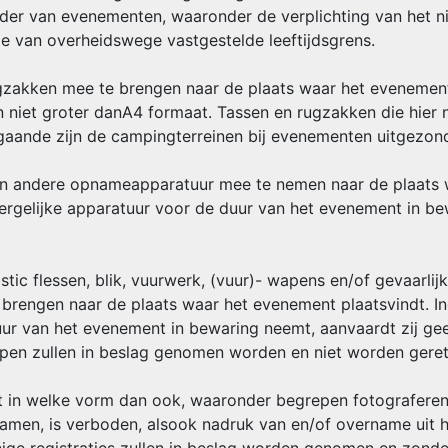
kader van evenementen, waaronder de verplichting van het n
de van overheidswege vastgestelde leeftijdsgrens.
gzakken mee te brengen naar de plaats waar het evenement 
 niet groter danA4 formaat. Tassen en rugzakken die hier n
aande zijn de campingterreinen bij evenementen uitgezon
- en andere opnameapparatuur mee te nemen naar de plaats 
ergelijke apparatuur voor de duur van het evenement in be
astic flessen, blik, vuurwerk, (vuur)- wapens en/of gevaarli
brengen naar de plaats waar het evenement plaatsvindt. I
ur van het evenement in bewaring neemt, aanvaardt zij gee
rpen zullen in beslag genomen worden en niet worden gere
nt in welke vorm dan ook, waaronder begrepen fotograferen
namen, is verboden, alsook nadruk van en/of overname uit 