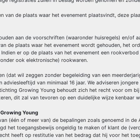
ige registraties zullen in beslag worden genomen en zonde
en van de plaats waar het evenement plaatsvindt, deze plaat
e houden aan de voorschriften (waaronder huisregels) en/of a
an de plaats waar het evenement wordt gehouden, het orde
ndien er op de plaats van het evenement een rookverbod va
ronder ook elektronische) rookwaren.
ken (dat wil zeggen zonder begeleiding van een meerderjar
iesleeftijd van minimaal 16 jaar. We adviseren jongere
Stichting Growing Young behoudt zich het recht voor om bi
teren, dit zal van tevoren op een duidelijke wijze kenbaar
ng Growing Young
nt van (één of meer van) de bepalingen zoals genoemd in d
gd het toegangsbewijs ongeldig te maken of klant de (ver
echt heeft op restitutie van het bedrag dat hij voor het t