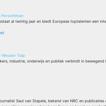
za Ferschtman
aat al twintig jaar en biedt Europese toptalenten een int
est
r Wouter Tulp
s, industrie, onderwijs en publiek verbindt in bewegend bee
urnalist Saul van Stapele, bekend van NRC en publicaties o