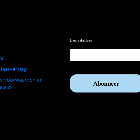
e
Op de hoogte blijven?
E-mailadres
er
Jaarverslag
e voorwaarden en
eleid