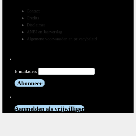
Contact
Credits
Disclaimer
ANBI en Jaarverslag
Algemene voorwaarden en privacybeleid
Op de hoogte blijven?
E-mailadres
Vrijwilliger worden?
Aanmelden als vrijwilliger