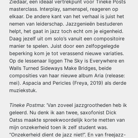
Ziedaar, een ideaal vertrekpunt voor Tineke Posts
masterclass. Interplay, samenspel, reageren op
elkaar. De andere kant van het verhaal is juist het
nemen van leiderschap. Jazzgenieën bestuderen
helpt, het gaat in jazz toch echt om je eigenheid.
Daag jezelf uit om solo’s vanuit een compositoire
manier te spelen. Juist door een zelfopgelegde
beperking kom je tot verassend nieuwe variaties.
Op de lessenaar liggen The Sky is Everywhere en
Walls Turned Sideways Make Bridges, beide
composities van haar nieuwe album Aria (release:
mei). Aspacia and Pericles (Freya, 2019) als derde
muziekstuk.
Tineke Postma
: ‘Van zoveel jazzgrootheden heb ik
geleerd. Nu denk ik aan twee, saxofonist Dick
Oatss maakte spreekwoordelijk korte metten van
mijn onzekerheid toen ik zelf student was.
“Onzekerheid dient de jazz niet!”. En van freejazz-