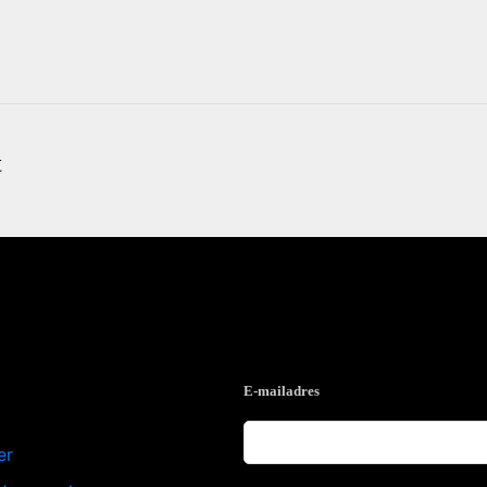
t
e
Op de hoogte blijven?
E-mailadres
er