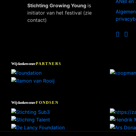
ANBI en 
Stichting Growing Young
is
Algemen
initiator van het festival (zie
privacyb
contact)
Wij danken onze
PARTNERS
Wij danken onze
FONDSEN