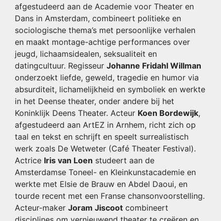
afgestudeerd aan de Academie voor Theater en
Dans in Amsterdam, combineert politieke en
sociologische thema’s met persoonlijke verhalen
en maakt montage-achtige performances over
jeugd, lichaamsidealen, seksualiteit en
datingcultuur. Regisseur
Johanne Fridahl Willman
onderzoekt liefde, geweld, tragedie en humor via
absurditeit, lichamelijkheid en symboliek en werkte
in het Deense theater, onder andere bij het
Koninklijk Deens Theater. Acteur
Koen Bordewijk
,
afgestudeerd aan ArtEZ in Arnhem, richt zich op
taal en tekst en schrijft en speelt surrealistisch
werk zoals De Wetweter (Café Theater Festival).
Actrice
Iris van Loen
studeert aan de
Amsterdamse Toneel- en Kleinkunstacademie en
werkte met Elsie de Brauw en Abdel Daoui, en
tourde recent met een Franse chansonvoorstelling.
Acteur-maker
Joram Jiscoot
combineert
disciplines om vernieuwend theater te creëren en