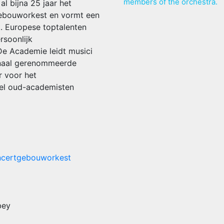
members of the orchestra.
 bijna 25 jaar het
tgebouworkest en vormt een
. Europese toptalenten
rsoonlijk
 De Academie leidt musici
tionaal gerenommeerde
r voor het
eel oud-academisten
ncertgebouworkest
bey