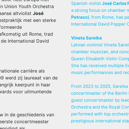
Spanish violist
José Carlos
n Union Youth Orchestra
a strong focus on chamber m
anse altviolist
José
Petracci
, from Rome, has pe
stpraktijk met een sterke
International David Popper 
nformeerde
 afkomstig uit Rome, trad
Vineta Sareika
 de International David
Latvian violinist Vineta Sarei
chamber musician, and conce
Queen Elisabeth Violin Compe
She has received multiple E
nationale carrière als
music performances and rec
9 werd zij laureaat van de
angrijk keerpunt in haar
From 2023 to 2025, Sareika w
Awards voor uitmuntende
concertmaster of the Berlin 
guest concertmaster by lea
Orchestra and the Royal Con
performed with top orchestr
w in de geschiedenis van
prestigious international sta
 eerste concertmeester
genodigd als