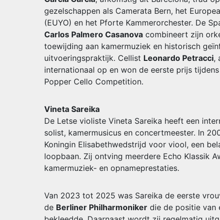
gezelschappen als Camerata Bern, het Europea
(EUYO) en het Pforte Kammerorchester. De Spa
Carlos Palmero Casanova
combineert zijn orke
toewijding aan kamermuziek en historisch geï
uitvoeringspraktijk. Cellist
Leonardo Petracci
,
internationaal op en won de eerste prijs tijdens
Popper Cello Competition.
Vineta Sareika
De Letse violiste Vineta Sareika heeft een inter
solist, kamermusicus en concertmeester. In 200
Koningin Elisabethwedstrijd voor viool, een bel
loopbaan. Zij ontving meerdere Echo Klassik 
kamermuziek- en opnameprestaties.
Van 2023 tot 2025 was Sareika de eerste vrou
de
Berliner Philharmoniker
die de positie van
bekleedde. Daarnaast wordt zij regelmatig uit