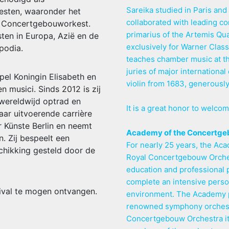
Sareika studied in Paris an
sten, waaronder het
collaborated with leading c
k Concertgebouworkest.
primarius of the Artemis Qu
ten in Europa, Azië en de
exclusively for Warner Class
podia.
teaches chamber music at th
juries of major internationa
pel Koningin Elisabeth en
violin from 1683, generousl
 musici. Sinds 2012 is zij
 wereldwijd optrad en
It is a great honor to welcom
aar uitvoerende carrière
r Künste Berlin en neemt
Academy of the Concertge
n. Zij bespeelt een
For nearly 25 years, the Aca
schikking gesteld door de
Royal Concertgebouw Orches
education and professional 
complete an intensive perso
tival te mogen ontvangen.
environment. The Academy pr
renowned symphony orchestra
Concertgebouw Orchestra its