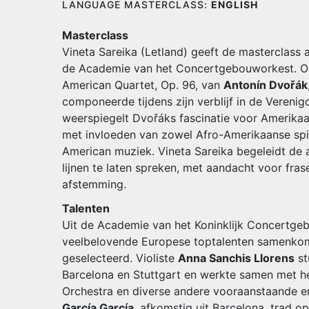
LANGUAGE MASTERCLASS:
ENGLISH
Masterclass
Vineta Sareika (Letland) geeft de masterclass 
de Academie van het Concertgebouworkest. Op
American Quartet, Op. 96, van
Antonín Dvořák
componeerde tijdens zijn verblijf in de Vereni
weerspiegelt Dvořáks fascinatie voor Amerikaa
met invloeden van zowel Afro-Amerikaanse spir
American muziek. Vineta Sareika begeleidt de
lijnen te laten spreken, met aandacht voor fras
afstemming.
Talenten
Uit de Academie van het Koninklijk Concertge
veelbelovende Europese toptalenten samenkom
geselecteerd. Violiste
Anna Sanchis Llorens
st
Barcelona en Stuttgart en werkte samen met he
Orchestra en diverse andere vooraanstaande e
García García
, afkomstig uit Barcelona, trad 