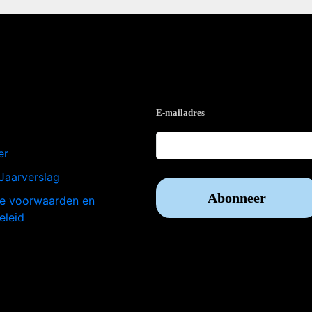
e
Op de hoogte blijven?
E-mailadres
er
Jaarverslag
e voorwaarden en
eleid