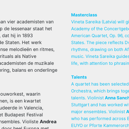
Masterclass
aan vier academisten van
Vineta Sareika (Latvia) will 
 de lessenaar staat het
Academy of the Concertgebo
, dat hij in 1893
American Quartet, Op. 96, c
gde Staten. Het werk
States. The piece reflects 
nse melodieën en ritmes,
rhythms, drawing on both Af
ituals als Native
music. Vineta Sareika guides
 academisten de muzikale
life, with attention to phra
ering, balans en onderlinge
Talents
A quartet has been selecte
Orchestra, which brings to
bouworkest, waarin
talents. Violinist
Anna Sanch
en, is een kwartet
Stuttgart and has worked wi
udeerde in Valencia,
major ensembles. Violinist
A
t Budapest Festival
who has performed across E
nsembles. Violiste
Andrea
EUYO or Pforte Kammerorch
op door heel Europa met