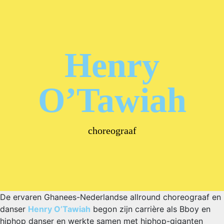
Henry
O’Tawiah
choreograaf
De ervaren Ghanees-Nederlandse allround choreograaf en
danser
Henry O’Tawiah
begon zijn carrière als Bboy en
hiphop danser en werkte samen met hiphop-giganten