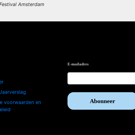
 Festival Amsterdam
e
Op de hoogte blijven?
E-mailadres
er
Jaarverslag
e voorwaarden en
eleid