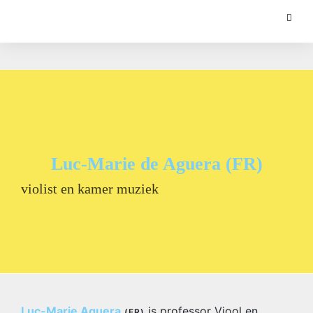
Luc-Marie de Aguera (FR)
violist en kamer muziek
Luc-Marie Aguera
is professor Viool en
(FR)