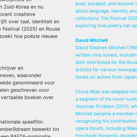
poet, essayist, and lecturer 
n Zuid-Korea en nu
about language, identity, an
docent creatieve
collections The Festival (2
jft over taal, identiteit en
exploring how poetry can o
 Festival (2025) en Rouse
rzoekt hoe poëzie nieuwe
David Mitchell
.
David Stephen Mitchell (1969
written nine novels, includ
both shortlisted for the Book
hrijver en
articles for various newspap
chreven, waaronder
books on autism from Japane
beide genomineerd voor
ikelen geschreven voor
Cloud Atlas was adapted into 
j vertaalde boeken over
a segment of his novel num
Voorman Problem (2011), wh
Mitchell became a member of 
recognizing his contributions
nationale speelfilm.
opera libretti, including Wa
number9dream bewerkt tot
Enschede fireworks disaster
e een BAFTA-nominatie