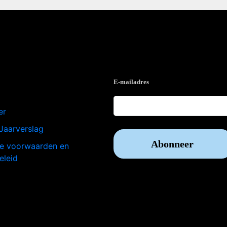
e
Op de hoogte blijven?
E-mailadres
er
Jaarverslag
e voorwaarden en
eleid