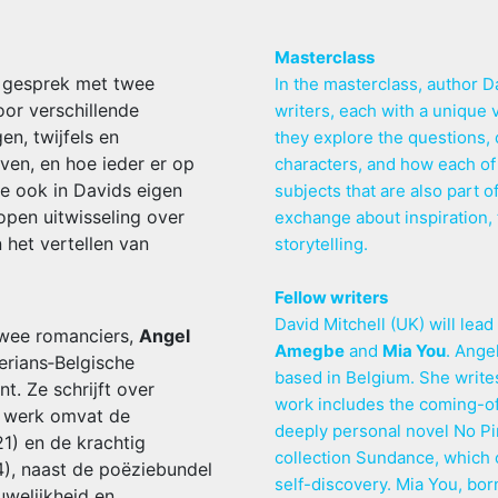
Masterclass
n gesprek met twee
In the masterclass, author D
oor verschillende
writers, each with a unique
n, twijfels en
they explore the questions, 
ven, en hoe ieder er op
characters, and how each of
e ook in Davids eigen
subjects that are also part o
open uitwisseling over
exchange about inspiration, t
 het vertellen van
storytelling.
Fellow writers
David Mitchell (UK) will lea
twee romanciers,
Angel
Amegbe
and
Mia You
. Ange
gerians‑Belgische
based in Belgium. She writes
nt. Ze schrijft over
work includes the coming-of
r werk omvat de
deeply personal novel No Pin
1) en de krachtig
collection Sundance, which 
4), naast de poëziebundel
self-discovery. Mia You, bor
uwelijkheid en