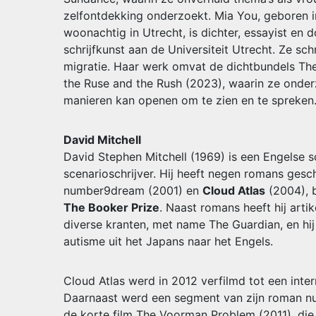
zelfontdekking onderzoekt. Mia You, geboren i
woonachtig in Utrecht, is dichter, essayist en 
schrijfkunst aan de Universiteit Utrecht. Ze schri
migratie. Haar werk omvat de dichtbundels The
the Ruse and the Rush (2023), waarin ze onde
manieren kan openen om te zien en te spreken
David Mitchell
David Stephen Mitchell (1969) is een Engelse sc
scenarioschrijver. Hij heeft negen romans ges
number9dream (2001) en
Cloud Atlas
(2004), 
The Booker Prize
. Naast romans heeft hij art
diverse kranten, met name The Guardian, en hi
autisme uit het Japans naar het Engels.
Cloud Atlas werd in 2012 verfilmd tot een inter
Daarnaast werd een segment van zijn roman 
de korte film The Voorman Problem (2011), di