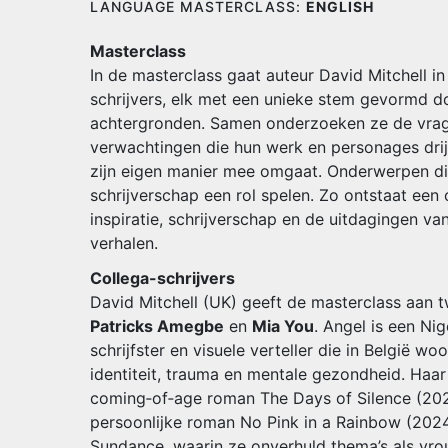
LANGUAGE MASTERCLASS:
ENGLISH
Masterclass
In de masterclass gaat auteur David Mitchell i
schrijvers, elk met een unieke stem gevormd d
achtergronden. Samen onderzoeken ze de vrage
verwachtingen die hun werk en personages drij
zijn eigen manier mee omgaat. Onderwerpen di
schrijverschap een rol spelen. Zo ontstaat een 
inspiratie, schrijverschap en de uitdagingen van
verhalen.
Collega-schrijvers
David Mitchell (UK) geeft de masterclass aan 
Patricks Amegbe
en
Mia You
. Angel is een Ni
schrijfster en visuele verteller die in België woo
identiteit, trauma en mentale gezondheid. Haa
coming‑of‑age roman The Days of Silence (202
persoonlijke roman No Pink in a Rainbow (202
Sundance, waarin ze onverhuld thema’s als vro