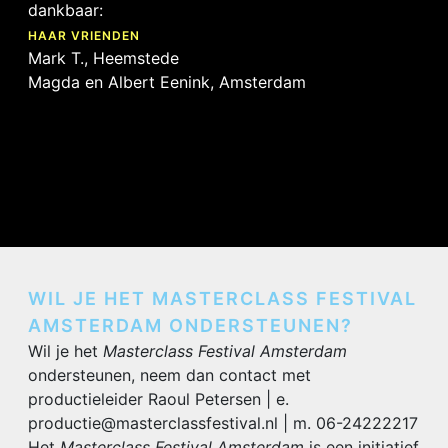
dankbaar:
HAAR VRIENDEN
Mark T., Heemstede
Magda en Albert Eenink, Amsterdam
WIL JE HET MASTERCLASS FESTIVAL
AMSTERDAM ONDERSTEUNEN?
Wil je het
Masterclass Festival Amsterdam
ondersteunen, neem dan contact met
productieleider Raoul Petersen | e.
productie@masterclassfestival.nl | m. 06-24222217
Het
Masterclass Festival Amsterdam
is een initiatief