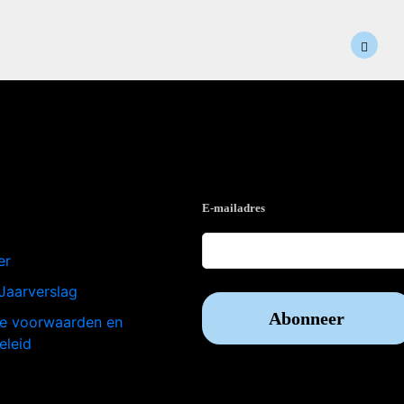
e
Op de hoogte blijven?
E-mailadres
er
Jaarverslag
e voorwaarden en
eleid