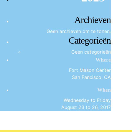
Archieven
Geen archieven om te tonen.
Categorieën
Geen categorieën
Where
Fort Mason Center
San Fancisco, CA
When
Wednesday to Friday
August 23 to 26, 2017